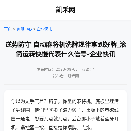
凯禾网
首页
>
资讯中心
>
企业快讯
逆势防守!自动麻将机洗牌规律拿到好牌_滚
筒运转快慢代表什么信号-企业快讯
发布时间：2026-08-05｜阅读：1
发布者：凯禾网
你以为是手气差？错了，你坐的麻将机，底板里埋满
了铜线圈！他们早就换了磁力骰子，桌板下的电磁线
圈一通电，想要几点就几点。后台那小子戴着蓝牙耳
机，遥控器一按，直接给你喂牌、点炮。