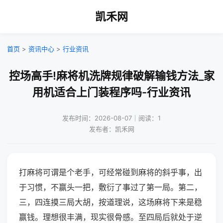
凯禾网
首页
>
资讯中心
>
行业资讯
控场高手!麻将机洗牌规律破解输钱方法_家
用机适合上门装程序吗-行业资讯
发布时间：2026-08-07｜阅读：1
发布者：凯禾网
打麻将可谓是个老手，可经常碰到麻将的斜乎事，出
于习惯，不赢头一把，敷衍了事过了第一局。第二，
三，四连摸三局大胡，按道理说，这场麻将下来是稳
赢钱。理想很丰满，现实很骨感。至四局后就处于逆