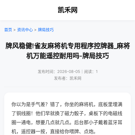
凯禾网
首页
>
资讯中心
>
牌局技巧
牌风稳健!雀友麻将机专用程序控牌器_麻将
机万能遥控耐用吗-牌局技巧
发布时间：2026-08-05｜阅读：1
发布者：凯禾网
你以为是手气差？错了，你坐的麻将机，底板里埋满
了铜线圈！他们早就换了磁力骰子，桌板下的电磁线
圈一通电，想要几点就几点。后台那小子戴着蓝牙耳
机，遥控器一按，直接给你喂牌、点炮。