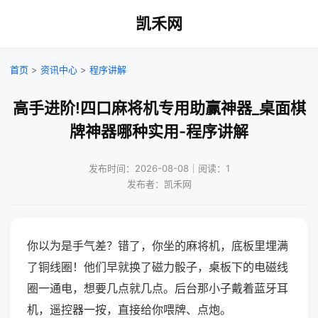
凯禾网
首页
>
资讯中心
>
程序讲解
高手进阶!四口麻将机专用助赢神器_桌面棋
牌神器哪种实用-程序讲解
发布时间：2026-08-08｜阅读：1
发布者：凯禾网
你以为是手气差？错了，你坐的麻将机，底板里埋满
了铜线圈！他们早就换了磁力骰子，桌板下的电磁线
圈一通电，想要几点就几点。后台那小子戴着蓝牙耳
机，遥控器一按，直接给你喂牌、点炮。