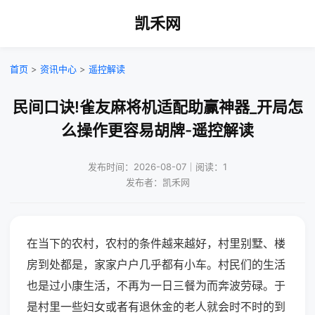
凯禾网
首页
>
资讯中心
>
遥控解读
民间口诀!雀友麻将机适配助赢神器_开局怎
么操作更容易胡牌-遥控解读
发布时间：2026-08-07｜阅读：1
发布者：凯禾网
在当下的农村，农村的条件越来越好，村里别墅、楼
房到处都是，家家户户几乎都有小车。村民们的生活
也是过小康生活，不再为一日三餐为而奔波劳碌。于
是村里一些妇女或者有退休金的老人就会时不时的到