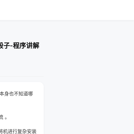
骰子-程序讲解
器本身也不知道哪
。
流 。
将机进行复杂安装