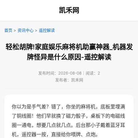
凯禾网
首页
>
资讯中心
>
遥控解读
轻松胡牌!家庭娱乐麻将机助赢神器_机器发
牌怪异是什么原因-遥控解读
发布时间：2026-08-08｜阅读：2
发布者：凯禾网
你以为是手气差？错了，你坐的麻将机，底板里埋满
了铜线圈！他们早就换了磁力骰子，桌板下的电磁线
圈一通电，想要几点就几点。后台那小子戴着蓝牙耳
机，遥控器一按，直接给你喂牌、点炮。