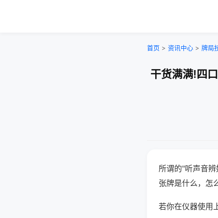
首页
>
资讯中心
>
牌局
干货满满!四
所谓的"听声音辨
张牌是什么，怎
若你在仪器使用上