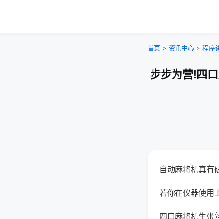
首页
>
资讯中心
>
程序
步步为营!四
自动麻将机真有
若你在仪器使用上
四口麻将机生张