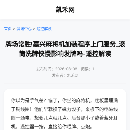
凯禾网
首页
>
资讯中心
>
遥控解读
牌场常胜!嘉兴麻将机加装程序上门服务_滚
筒洗牌快慢影响发牌吗-遥控解读
发布时间：2026-08-08｜阅读：1
发布者：凯禾网
你以为是手气差？错了，你坐的麻将机，底板里埋满
了铜线圈！他们早就换了磁力骰子，桌板下的电磁线
圈一通电，想要几点就几点。后台那小子戴着蓝牙耳
机，遥控器一按，直接给你喂牌、点炮。