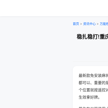
首页
>
资讯中心
>
万能
稳扎稳打!重
最新款免安装麻
都可以、重要的是
个位置就按遥控
生效拿好牌。