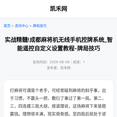
凯禾网
首页
>
资讯中心
>
牌局技巧
实战精髓!成都麻将机无线手机控牌系统_智
能遥控自定义设置教程-牌局技巧
发布时间：2026-08-06｜阅读：1
发布者：凯禾网
打麻将可谓是个老手，可经常碰到麻将的斜乎事，出
于习惯，不赢头一把，敷衍了事过了第一局。第二，
三，四连摸三局大胡，按道理说，这场麻将下来是稳
赢钱。理想很丰满，现实很骨感。至四局后就处于逆