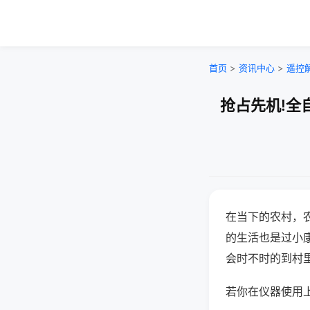
首页
>
资讯中心
>
遥控
抢占先机!全
在当下的农村，
的生活也是过小
会时不时的到村
若你在仪器使用上