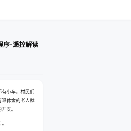
程序-遥控解读
都有小车。村民们
有退休金的老人就
的开支。
 。