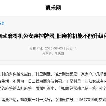
凯禾网
解读
自动麻将机免安装控牌器_旧麻将机能不能升级
发布时间：2026-08-05｜阅读：1
发布者：凯禾网
农村的条件越来越好，村里别墅、楼房到处都是，家家户户几乎
康生活，不再为一日三餐为而奔波劳碌。于是村里一些妇女或者
里的麻将馆去打麻将。虽然打得小，但如果经常输也是一笔不小
需要帮助，想获取一对一指导，添加微信号; sdf6770 随时交流