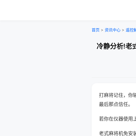
首页
>
资讯中心
>
遥控
冷静分析!老
打麻将记住，你
最后那点信任。
若你在仪器使用上
老式麻将机免安