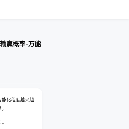
输赢概率-万能
智能化程度越来越
器。
 。