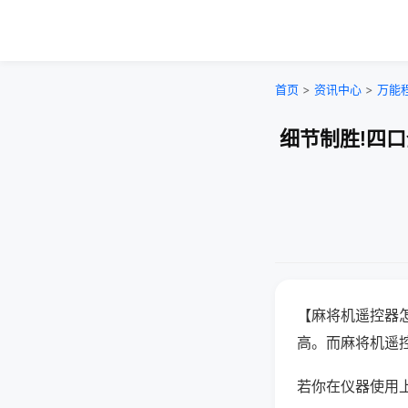
首页
>
资讯中心
>
万能
细节制胜!四
【麻将机遥控器
高。而麻将机遥
若你在仪器使用上