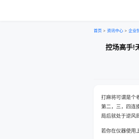
首页
>
资讯中心
>
企业
控场高手!
打麻将可谓是个
第二，三，四连
局后就处于逆风
若你在仪器使用上