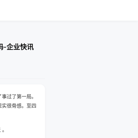
吗-企业快讯
了事过了第一局。
现实很骨感。至四
 。