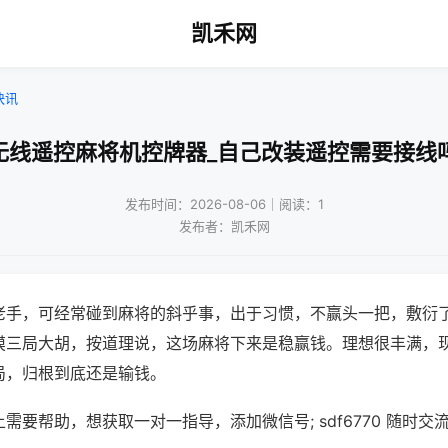
凯禾网
快讯
无线遥控麻将机控牌器_自己改装遥控需要接线
发布时间：2026-08-06｜阅读：1
发布者：凯禾网
老手，可经常碰到麻将的斜乎事，出于习惯，不赢头一把，敷衍
摸三局大胡，按道理说，这场麻将下来是稳赢钱。理想很丰满，
局，归根到底还是输钱。
需要帮助，想获取一对一指导，添加微信号; sdf6770 随时交流