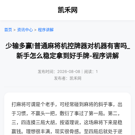
凯禾网
首页
>
资讯中心
>
程序讲解
少输多赢!普通麻将机控牌器对机器有害吗_
新手怎么稳定拿到好手牌-程序讲解
发布时间：2026-08-08｜阅读：1
发布者：凯禾网
打麻将可谓是个老手，可经常碰到麻将的斜乎事，出
于习惯，不赢头一把，敷衍了事过了第一局。第二，
三，四连摸三局大胡，按道理说，这场麻将下来是稳
赢钱。理想很丰满，现实很骨感。至四局后就处于逆