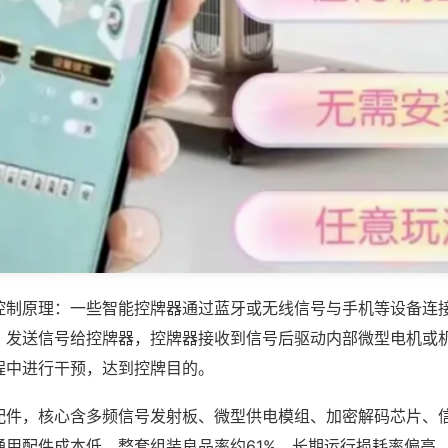
控制原理：一些智能控牌器通过蓝牙或无线信号与手机等设备连
，发送信号给控牌器，控牌器接收到信号后驱动内部微型电机或
程中进行干预，达到控牌目的。
配件，核心含多频信号发射板、微型供电模组、加密解码芯片、
通用配件成本低，整套组装良品率约61%，长期运行损耗率偏高