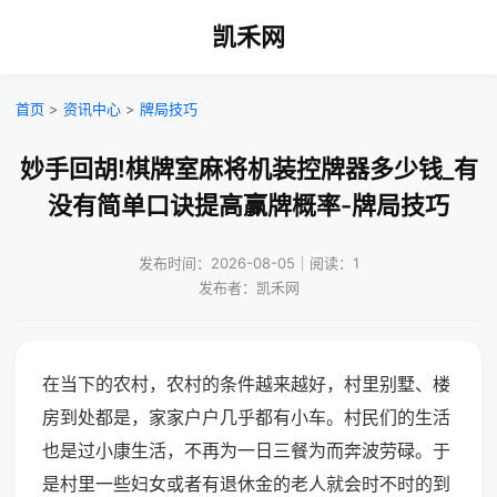
凯禾网
首页
>
资讯中心
>
牌局技巧
妙手回胡!棋牌室麻将机装控牌器多少钱_有
没有简单口诀提高赢牌概率-牌局技巧
发布时间：2026-08-05｜阅读：1
发布者：凯禾网
在当下的农村，农村的条件越来越好，村里别墅、楼
房到处都是，家家户户几乎都有小车。村民们的生活
也是过小康生活，不再为一日三餐为而奔波劳碌。于
是村里一些妇女或者有退休金的老人就会时不时的到