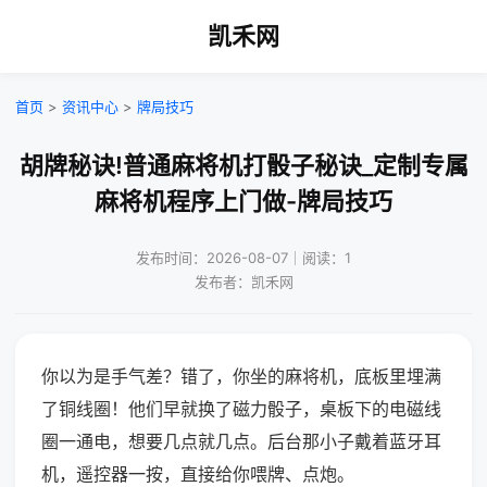
凯禾网
首页
>
资讯中心
>
牌局技巧
胡牌秘诀!普通麻将机打骰子秘诀_定制专属
麻将机程序上门做-牌局技巧
发布时间：2026-08-07｜阅读：1
发布者：凯禾网
你以为是手气差？错了，你坐的麻将机，底板里埋满
了铜线圈！他们早就换了磁力骰子，桌板下的电磁线
圈一通电，想要几点就几点。后台那小子戴着蓝牙耳
机，遥控器一按，直接给你喂牌、点炮。