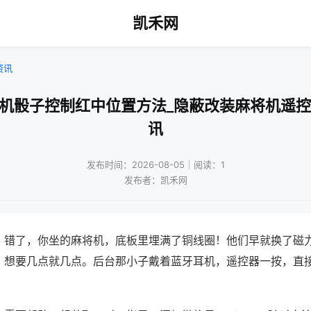
凯禾网
资讯
将机骰子控制红中位置方法_隐蔽改装麻将机遥控
讯
发布时间：2026-08-05｜阅读：1
发布者：凯禾网
？错了，你坐的麻将机，底板里埋满了铜线圈！他们早就换了磁
，想要几点就几点。后台那小子戴着蓝牙耳机，遥控器一按，直