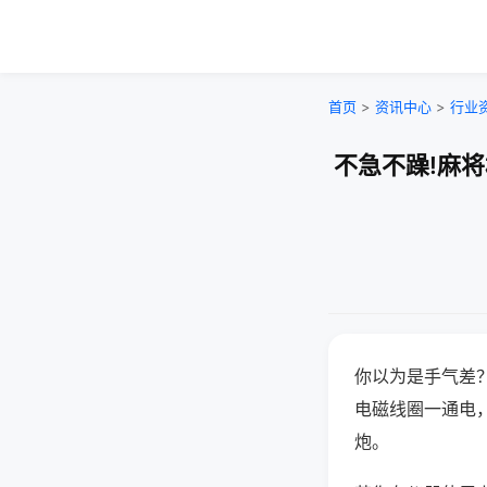
首页
>
资讯中心
>
行业
不急不躁!麻
你以为是手气差
电磁线圈一通电
炮。