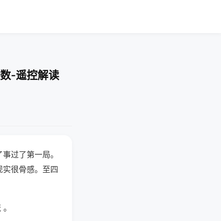
数-遥控解读
了事过了第一局。
现实很骨感。至四
 。