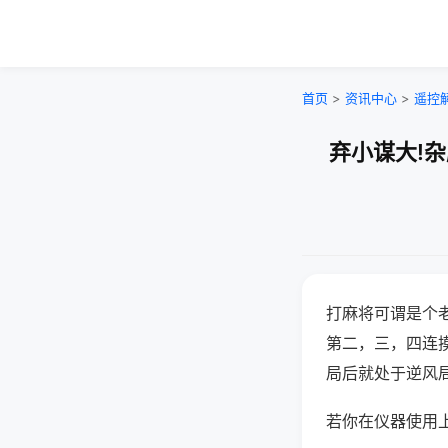
首页
>
资讯中心
>
遥控
弃小谋大!
打麻将可谓是个
第二，三，四连
局后就处于逆风
若你在仪器使用上