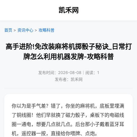
凯禾网
首页
>
资讯中心
>
攻略科普
高手进阶!免改装麻将机掷骰子秘诀_日常打
牌怎么利用机器发牌-攻略科普
发布时间：2026-08-08｜阅读：1
发布者：凯禾网
你以为是手气差？错了，你坐的麻将机，底板里埋满
了铜线圈！他们早就换了磁力骰子，桌板下的电磁线
圈一通电，想要几点就几点。后台那小子戴着蓝牙耳
机，遥控器一按，直接给你喂牌、点炮。